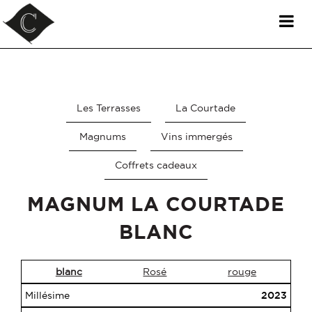
DOMAINE LA COURTADE - FICHE VIN MAGNUM LA COURTADE BLANC
Panneau de gestion des cookies
2023 150CL
Les Terrasses
La Courtade
Magnums
Vins immergés
Coffrets cadeaux
MAGNUM LA COURTADE
BLANC
blanc
Rosé
rouge
Millésime
2023